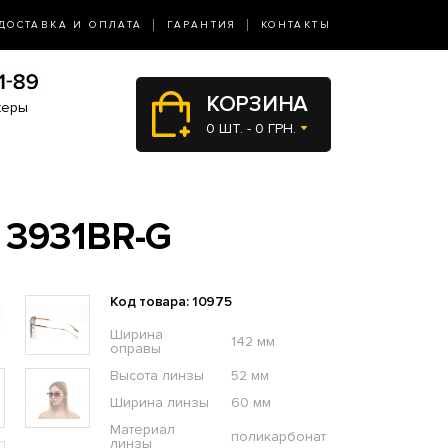
ДОСТАВКА И ОПЛАТА
ГАРАНТИЯ
КОНТАКТЫ
КОРЗИНА
жеры
0 ШТ. - 0 ГРН.
3931BR-G
Код товара: 10975
Ширина
142 мм
оправы
Высота линзы
52 мм
Ширина линзы
60 мм
Материал
поликарбонат
линзы