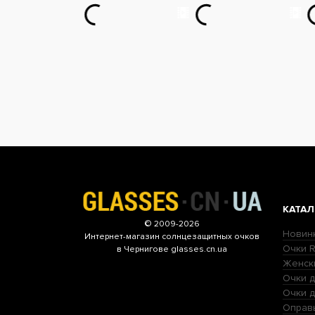
КАТАЛ
© 2009-2026
Новин
Интернет-магазин
солнцезащитных очков
Очки R
в Чернигове glasses.cn.ua
Женск
Очки д
Очки 
Оправ