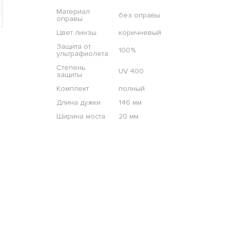
Материал
без оправы
оправы
Цвет линзы
коричневый
Защита от
100%
ультрафиолета
Степень
UV 400
защиты
Комплект
полный
Длина дужки
146 мм
Ширина моста
20 мм