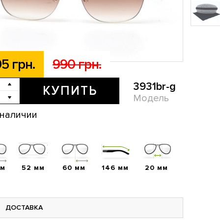
5 грн.
990 грн.
3931br-g
КУПИТЬ
Модель
 наличии
мм
52 мм
60 мм
146 мм
20 мм
ДОСТАВКА