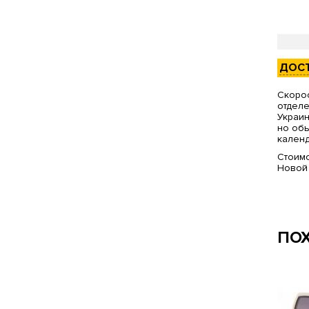
ДОС
Скорос
отделе
Украин
но обы
календ
Стоимо
Новой
ПО