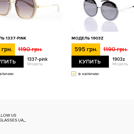
Ь 1337-PINK
МОДЕЛЬ 1903Z
 грн.
1190 грн.
595 грн.
1190 грн.
1337-pink
1903z
УПИТЬ
КУПИТЬ
Модель
Модель
аличии
в наличии
LLOW US
GLASSES.UA_