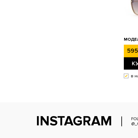
МОДЕЛ
595
К
в н
INSTAGRAM
FO
@_