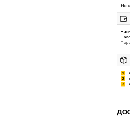
Нова
Нали
Нал
Пере
ДОС