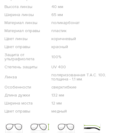
Высота линзы
40 мм
Ширина линзы
65 мм
Материал линзы
поликарбонат
Материал оправы
пластик
Цвет линзы
коричневый
Цвет оправы
красный
Защита от
100%
ультрафиолета
Степень защиты
UV 400
поляризованная T.A.C. 100,
Линза
толщина - 1,1 мм.
Особенности
сверхгибкие
Длина дужки
132 мм
Ширина моста
12 мм
Цвет оправы
медный