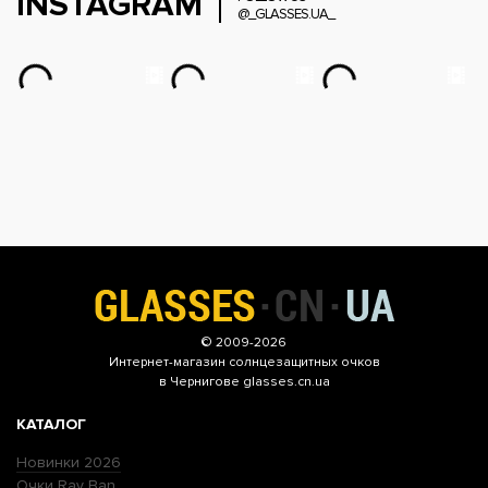
INSTAGRAM
@_GLASSES.UA_
© 2009-2026
Интернет-магазин
солнцезащитных очков
в Чернигове glasses.cn.ua
КАТАЛОГ
Новинки 2026
Очки Ray Ban