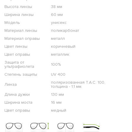
Высота линзы
38 мм
Ширина линзы
60 мм
Модель
унисекс
Материал линзы
поликарбонат
Материал оправы
металл
Цвет линзы
коричневый
Цвет оправы
металлик
Защита от
100%
ультрафиолета
Степень защиты
UV 400
поляризованная T.A.C. 100,
Линза
толщина - 1,1 мм.
Длина дужки
130 мм
Ширина моста
16 мм
Цвет оправы
медный