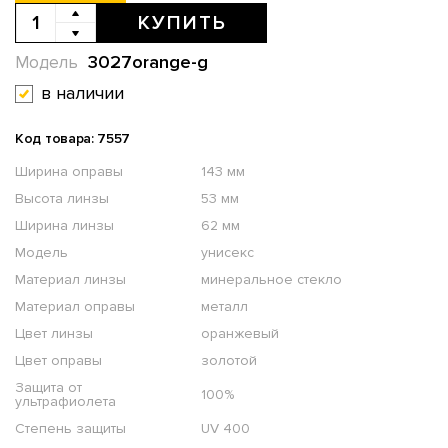
КУПИТЬ
3027orange-g
Модель
в наличии
Код товара: 7557
Ширина оправы
143 мм
Высота линзы
53 мм
Ширина линзы
62 мм
Модель
унисекс
Материал линзы
минеральное стекло
Материал оправы
металл
Цвет линзы
оранжевый
Цвет оправы
золотой
Защита от
100%
ультрафиолета
Степень защиты
UV 400