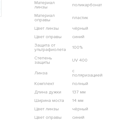
Материал
поликарбонат
линзы
Материал
пластик
оправы
Цвет линзы
чёрный
Цвет оправы
синий
Защита от
100%
ультрафиолета
Степень
UV 400
защиты
с
Линза
поляризацией
Комплект
полный
Длина дужки
137 мм
Ширина моста
14 мм
Цвет линзы
чёрный
Цвет оправы
синий