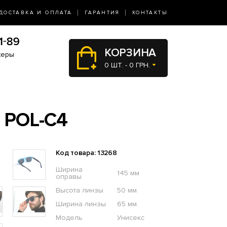
ДОСТАВКА И ОПЛАТА
ГАРАНТИЯ
КОНТАКТЫ
КОРЗИНА
жеры
0 ШТ. - 0 ГРН.
 POL-C4
Код товара: 13268
Ширина
145 мм
оправы
Высота линзы
50 мм
Ширина линзы
65 мм
Модель
Унисекс