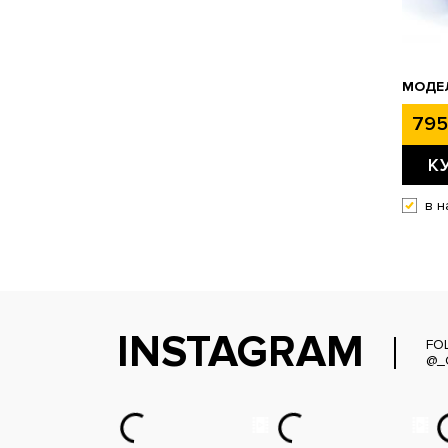
МОДЕЛ
795
К
в н
INSTAGRAM
FO
@_