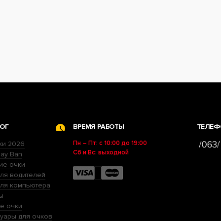
ОГ
ВРЕМЯ РАБОТЫ
ТЕЛЕФ
Пн – Пт: с 10:00 до 19:00
ки 2026
Сб и Вс: выходной
ay Ban
ие очки
ля водителей
для компьютера
ы
е очки
уары для очков