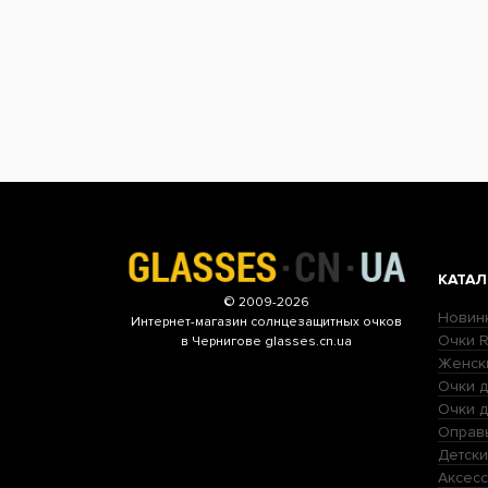
КАТАЛ
© 2009-2026
Новин
Интернет-магазин
солнцезащитных очков
Очки R
в Чернигове glasses.cn.ua
Женск
Очки д
Очки 
Оправ
Детски
Аксесс