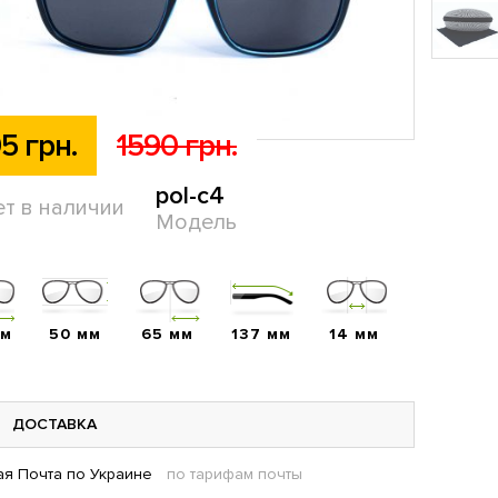
5 грн.
1590 грн.
pol-c4
ет в наличии
Модель
мм
50 мм
65 мм
137 мм
14 мм
ДОСТАВКА
я Почта по Украине
по тарифам почты