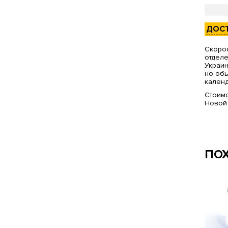
ДОС
Скорос
отделе
Украин
но обы
календ
Стоимо
Новой
ПО