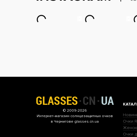
КАТАЛ
© 2009-2026
Новин
Интернет-магазин
солнцезащитных очков
Очки R
в Чернигове glasses.cn.ua
Женск
Очки д