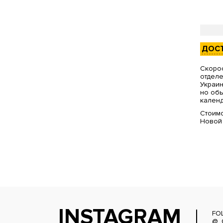
ДОС
Скорос
отделе
Украин
но обы
календ
Стоимо
Новой
INSTAGRAM
FO
@_