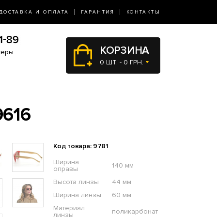
ДОСТАВКА И ОПЛАТА
ГАРАНТИЯ
КОНТАКТЫ
КОРЗИНА
жеры
0 ШТ. - 0 ГРН.
9616
Код товара: 9781
Ширина
140 мм
оправы
Высота линзы
44 мм
Ширина линзы
60 мм
Материал
поликарбонат
линзы