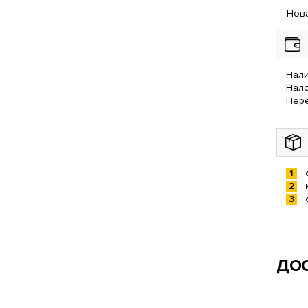
Нова
Нали
Нал
Пере
ДОС