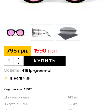
795 грн.
1590 грн.
КУПИТЬ
4191p-green-bl
Модель
в наличии
Код товара: 11913
Ширина оправы
143 мм
Высота линзы
55 мм