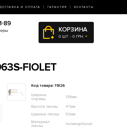
ДОСТАВКА И ОПЛАТА
ГАРАНТИЯ
КОНТАКТЫ
КОРЗИНА
жеры
0 ШТ. - 0 ГРН.
63S-FIOLET
Код товара: 11826
Ширина
138мм
оправы
Высота линзы
47мм
Ширина линзы
50мм
Материал
поликарбонат
линзы