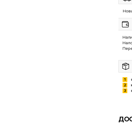
Нова
Нали
Нал
Пере
ДОС