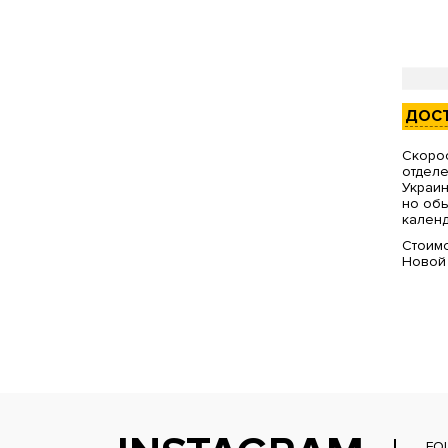
ДОС
Скорос
отделе
Украин
но обы
календ
Стоимо
Новой
FO