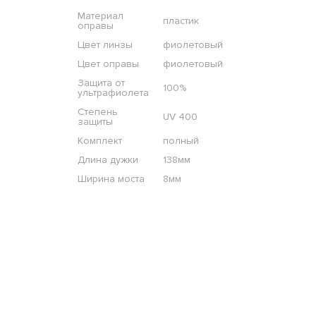
Материал
пластик
оправы
Цвет линзы
фиолетовый
Цвет оправы
фиолетовый
Защита от
100%
ультрафиолета
Степень
UV 400
защиты
Комплект
полный
Длина дужки
138мм
Ширина моста
8мм