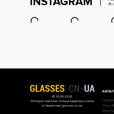
INSTAGRAM
@_
КАТАЛ
© 2009-2026
Новин
Интернет-магазин
солнцезащитных очков
Очки R
в Чернигове glasses.cn.ua
Женск