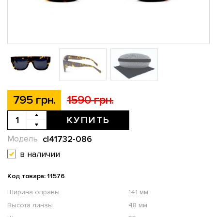
795 грн.
1590 грн.
КУПИТЬ
cl41732-086
Модель
в наличии
Код товара: 11576
Ширина оправы
141 мм
Высота линзы
48 мм