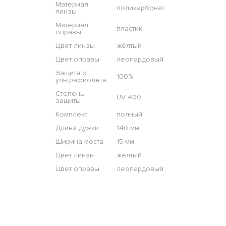
Материал
поликарбонат
линзы
Материал
пластик
оправы
Цвет линзы
жёлтый
Цвет оправы
леопардовый
Защита от
100%
ультрафиолета
Степень
UV 400
защиты
Комплект
полный
Длина дужки
140 мм
Ширина моста
15 мм
Цвет линзы
жёлтый
Цвет оправы
леопардовый