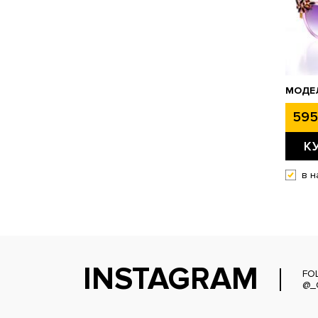
МОДЕЛ
595
К
в н
INSTAGRAM
FO
@_