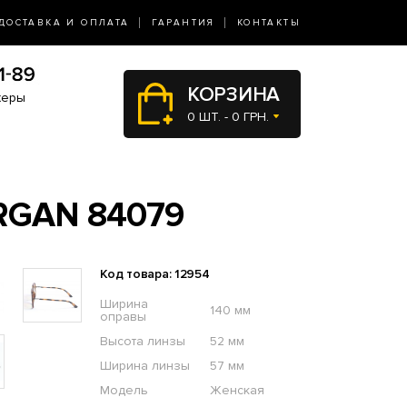
ДОСТАВКА И ОПЛАТА
ГАРАНТИЯ
КОНТАКТЫ
КОРЗИНА
жеры
0 ШТ. - 0 ГРН.
GAN 84079
Код товара: 12954
Ширина
140 мм
оправы
Высота линзы
52 мм
Ширина линзы
57 мм
Модель
Женская