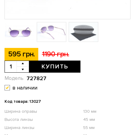
595 грн.
1190 грн.
КУПИТЬ
727827
Модель
в наличии
Код товара: 13027
Ширина оправы
130 мм
Высота линзы
45 мм
Ширина линзы
55 мм