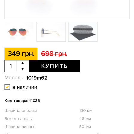
349 грн.
698 грн.
КУПИТЬ
1019m62
Модель
в наличии
Код товара: 11036
Ширина оправы
130 мм
Высота линзы
48 мм
Ширина линзы
50 мм